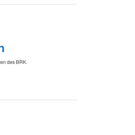
n
iten des BRK.