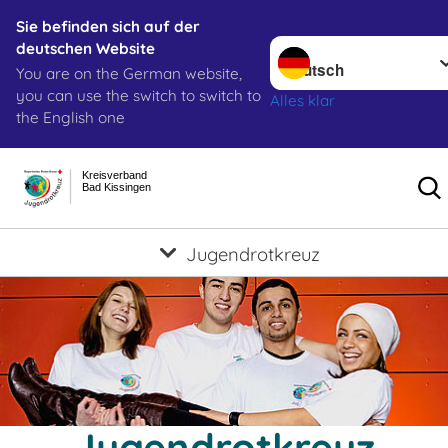
Sie befinden sich auf der
Sprache wechseln zu
deutschen Website
You are on the German website,
you can use the switch to switch to
Alles klar
the English one
Kreisverband
Bad Kissingen
Jugendrotkreuz
Jugendrotkreuz